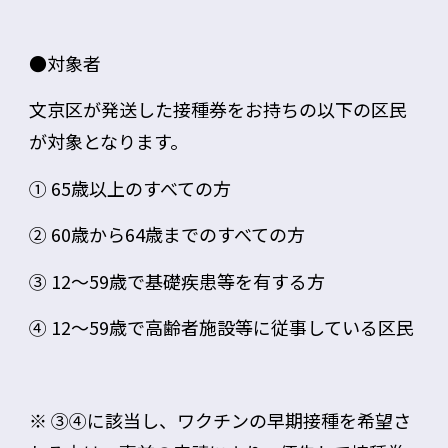
●対象者
文京区が発送した
接種券
をお持ちの以下の区民
が対象となります。
①
65歳以上
のすべての方
②
60歳から64歳まで
のすべての方
③ 12～59歳で
基礎疾患等
を有する方
④ 12～59歳で
高齢者施設等に従事
している区民
※ ③④に該当し、ワクチンの早期接種を希望さ