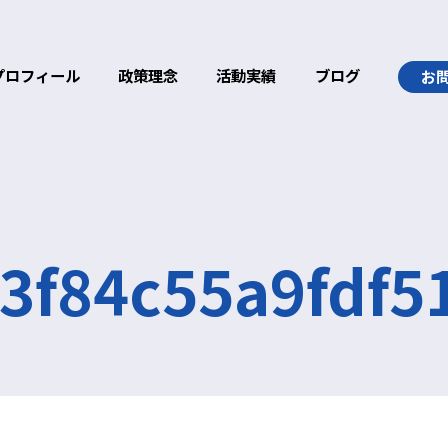
プロフィール
政策理念
活動実績
ブログ
お
3f84c55a9fdf5