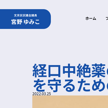
文京区区議会議員
ホーム
宮野 ゆみこ
経口中絶薬
を守るため
2022.03.25