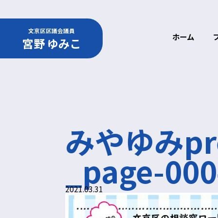
文京区区議会議員
ホーム
宮野 ゆみこ
みやゆみpre
_page-000
2021.03.31