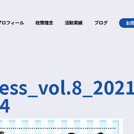
プロフィール
政策理念
活動実績
ブログ
お
ss_vol.8_20
4