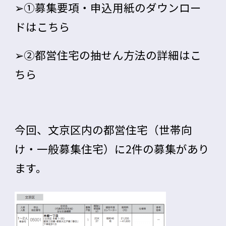
➢
①
募集要項・申込用紙
のダウンロー
ドはこちら
➢
②都営住宅の
抽せん方法
の詳細はこ
ちら
今回、
文京区内
の都営住宅（世帯向
け・一般募集住宅）に
2件
の募集があり
ます。